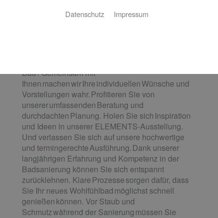
wahr.
Datenschutz
Impressum
Wie stellen Sie sich Ihr neues Bad
vor? Eine luxuriöse Wellness-Oase, ein
praktisches Familienbad, ein
cleveres Raumwunder oder ein barrierefreies
Bad? Gemeinsam mit
Ihnen machen wir Ihre individuellen Wünsche und
Vorstellungen wahr. Profitieren Sie von
unserer umfassenden Beratung und
durchdachten Planung. Holen Sie sich Inspiration
und Ideen in unserer ELEMENTS-Ausstellung.
Und verlassen Sie sich auf unsere hochwertige
und termingerechte Ausführung. Dank unserer
langjährigen Erfahrung und Kompetenz in der
Badsanierung können Sie sich entspannt
zurücklehnen. Klare Prozesse sorgen dafür, dass
Sie Ihr neues Wohlfühlbad möglichst schnell
genießen können. Vor Staub und
Schmutz während der Sanierung müssen Sie