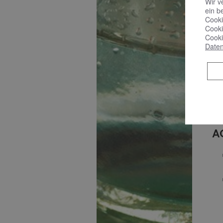
Wir v
ein b
Cooki
Cooki
Cooki
Daten
B
A