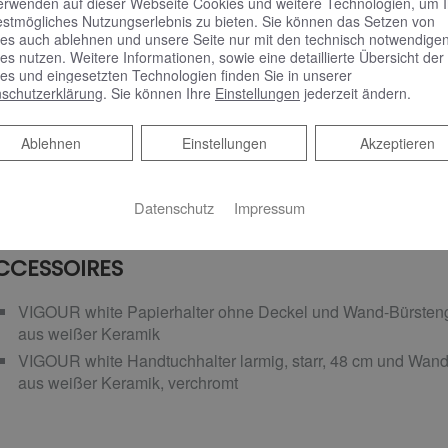
erwenden auf dieser Webseite Cookies und weitere Technologien, um 
estmögliches Nutzungserlebnis zu bieten. Sie können das Setzen von
es auch ablehnen und unsere Seite nur mit den technisch notwendige
es nutzen. Weitere Informationen, sowie eine detaillierte Übersicht der
es und eingesetzten Technologien finden Sie in unserer
schutzerklärung
. Sie können Ihre
Einstellungen
jederzeit ändern.
ADHEIZKÖRPER
Ablehnen
Ablehnen
Einstellungen
Akzeptieren
COSMO Wien Design-Badheizkörper drehbar, 175,4 x 75 cm
Datenschutz
Impressum
CCESSOIRES
VIGOUR white Papierhalter ohne Deckel und Wand-Bürstenga
aus weißer Keramik
VIGOUR white Handtuchhalter larmig, starr, 48 cm und Wand
aus weißer Keramik, verchromt