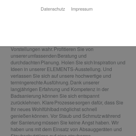
wahr.
Datenschutz
Impressum
Wie stellen Sie sich Ihr neues Bad
vor? Eine luxuriöse Wellness-Oase, ein praktisches
Familienbad, ein cleveres Raumwunder oder ein
barrierefreies Bad? Gemeinsam mit
Ihnen machen wir Ihre individuellen Wünsche und
Vorstellungen wahr. Profitieren Sie von
unserer umfassenden Beratung und
durchdachten Planung. Holen Sie sich Inspiration und
Ideen in unserer ELEMENTS-Ausstellung. Und
verlassen Sie sich auf unsere hochwertige und
termingerechte Ausführung. Dank unserer
langjährigen Erfahrung und Kompetenz in der
Badsanierung können Sie sich entspannt
zurücklehnen. Klare Prozesse sorgen dafür, dass Sie
Ihr neues Wohlfühlbad möglichst schnell
genießen können. Vor Staub und Schmutz während
der Sanierung müssen Sie keine Angst haben. Wir
haben uns mit dem Einsatz von Absauggeräten und
Staubschutztüren auf eine staubarme