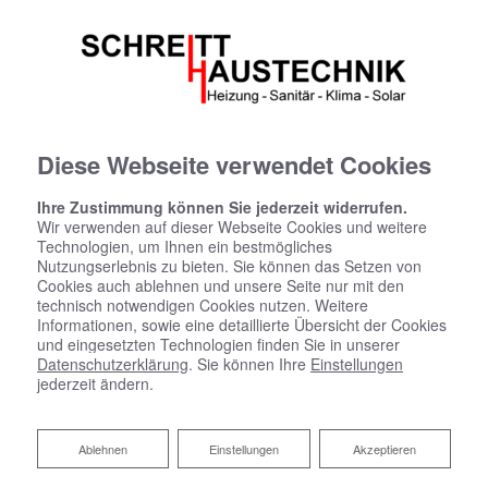
Diese Webseite verwendet Cookies
Ihre Zustimmung können Sie jederzeit widerrufen.
Wir verwenden auf dieser Webseite Cookies und weitere
Barrierefreiheitserklärung
Technologien, um Ihnen ein bestmögliches
Nutzungserlebnis zu bieten. Sie können das Setzen von
Cookies auch ablehnen und unsere Seite nur mit den
Markus Schreitt bemüht sich, ihre Website im Einklang
technisch notwendigen Cookies nutzen. Weitere
mit dem Barrierefreiheitsstärkungsgesetz (BFSG) sowie
Informationen, sowie eine detaillierte Übersicht der Cookies
der EU-Norm EN 301 549 barrierefrei zugänglich zu
und eingesetzten Technologien finden Sie in unserer
machen.
Datenschutzerklärung
. Sie können Ihre
Einstellungen
jederzeit ändern.
Diese Erklärung zur Barrierefreiheit gilt
für: https://schreitt-haustechnik.de
Ablehnen
Ablehnen
Einstellungen
Akzeptieren