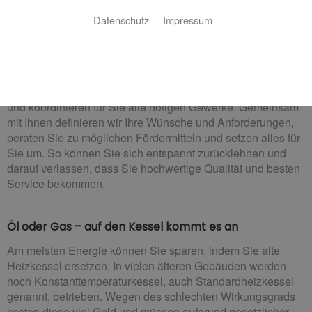
Ganz entspannt zur neuen Heizung
Datenschutz
Impressum
Sie wollen behagliche Wärme im ganzen Haus und warmes
Wasser, zuverlässig und nachhaltig? Kein Problem! Markus
Schreitt kümmert sich für Sie darum.
Wir arbeiten Hand in Hand mit renommierten Herstellern
und koordinieren für Sie alle nötigen Gewerke. Gemeinsam
mit Ihnen definieren wir Ihre Wünsche und Anforderungen,
beraten Sie zu möglichen Fördermitteln und setzen alles für
Sie um. So können Sie sich entspannt zurücklehnen und
darauf verlassen, dass Sie hochwertige Qualität und besten
Service bekommen.
Öl oder Gas – auf den Kessel kommt es an
Am meisten Energie können Sie sparen, indem Sie alte
Heizkessel ersetzen. In vielen älteren Gebäuden werden
noch Konstanttemperaturkessel, auch Standardheizkessel
genannt, betrieben. Wegen des schlechten Wirkungsgrads
kosten diese viel Geld und müssen aufgrund gesetzlicher