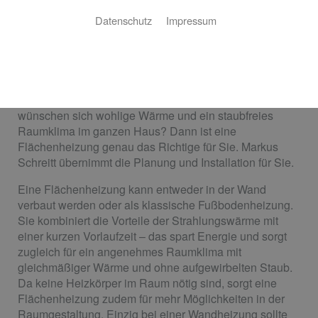
Datenschutz
Impressum
Wand- und Fußbodenheizung
Wohlfühlatmosphäre im ganzen Haus
Sie planen einen Neubau oder eine Kernsanierung und
wünschen sich wohlige Wärme und ein staubfreies
Raumklima im ganzen Haus? Dann ist eine
Flächenheizung genau das Richtige für Sie. Markus
Schreitt übernimmt die Planung und Installation für Sie.
Eine Flächenheizung kann entweder in der Wand
verbaut werden oder als klassische Fußbodenheizung.
Sie kombiniert die Vorteile der Strahlungswärme mit
einer kurzen Vorlaufzeit – das spart Energie und sorgt
zugleich für ein angenehmes Raumklima mit
gleichmäßiger Wärme und ohne aufgewirbelten Staub.
Da keine Heizkörper im Raum nötig sind, sorgt eine
Flächenheizung zudem für mehr Möglichkeiten in der
Raumgestaltung. Einzig bei einer Wandheizung sollte